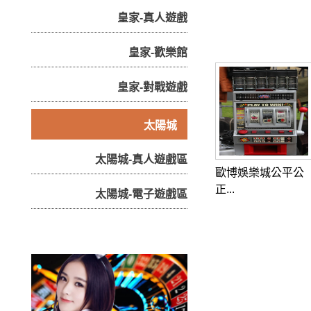
皇家-真人遊戲
皇家-歡樂館
皇家-對戰遊戲
太陽城
太陽城-真人遊戲區
歐博娛樂城公平公
正...
太陽城-電子遊戲區