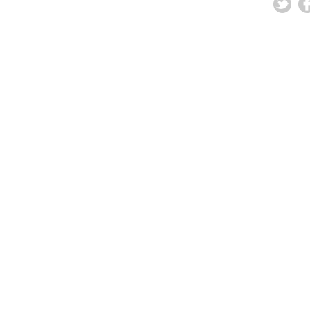
CopyRight © 2014