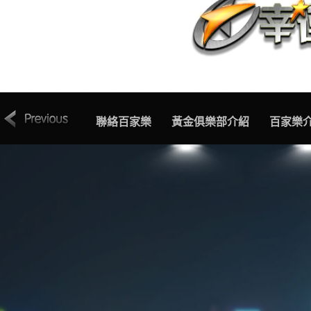
索取專線
聯絡百家樂
黃金俱樂部介紹
百家樂