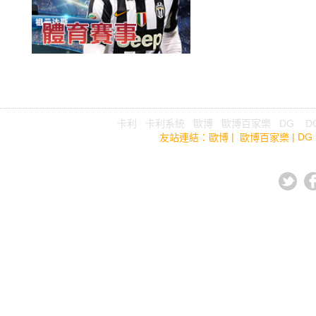
Tel: Fax:
卡利
|
卡利系統
|
歐博
|
歐博百家樂
|
DG
|
D
|
|
DG
友站連結：
歐博
歐博百家樂
優質代
CopyRight © 2014