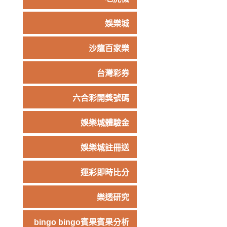
娛樂城
沙龍百家樂
台灣彩券
六合彩開獎號碼
娛樂城體驗金
娛樂城註冊送
運彩即時比分
樂透研究
bingo bingo賓果賓果分析