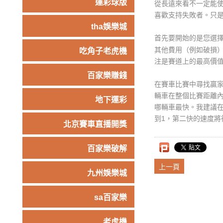
運彩球版
從長遠來看不一定能使
喜歡支持失敗者。只
tha娛樂城
首先要開始的是您選
其他費用（例如破損
吃角子老虎機
注是賽道上的最高價
百家樂賺錢
在賽車比賽中尋找贏
輛車在整個比賽距離
地下運彩
哪輛車最快。我建議
到1，第二快的速度將
北京賽車直播開獎
百家樂破解
上一頁
九州娛樂城
sa百家樂
老虎機