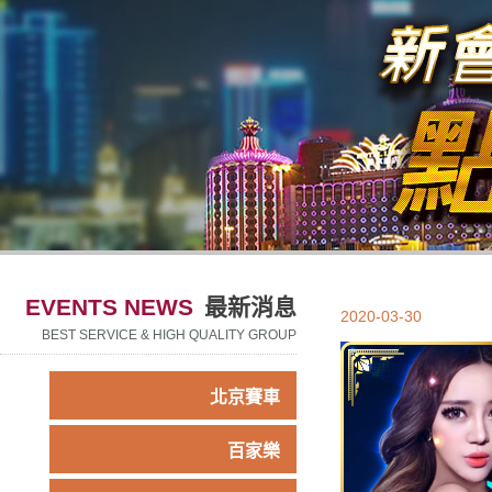
EVENTS NEWS
最新消息
2020-03-30
BEST SERVICE & HIGH QUALITY GROUP
北京賽車
百家樂