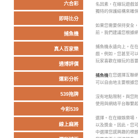
六合彩
名因素，在線玩遊戲
獨特的保護結構來確
即時比分
如果您需要保持安全
前，我們建議您根據
捕魚機
捕魚機永遠向上。在
真人百家樂
戲。例如，您甚至可
玩家喜歡在線玩的首
通博評價
在您選擇互聯
捕魚機
運彩分析
可以自由地主要根據
539拖牌
沒有地點限制。與您
使用與網絡平台聯繫
今彩539
選擇。在在線娛樂場
線上麻將
以及獎金。因此，您
中選擇您感興趣的標