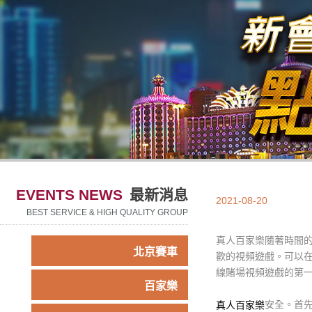
EVENTS NEWS
最新消息
2021-08-20
BEST SERVICE & HIGH QUALITY GROUP
真人百家樂隨著時間
北京賽車
歡的視頻遊戲。可以
線賭場視頻遊戲的第
百家樂
安全。首
真人百家樂