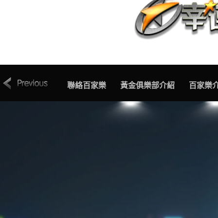
索取專線
聯絡百家樂
黃金俱樂部介紹
百家樂