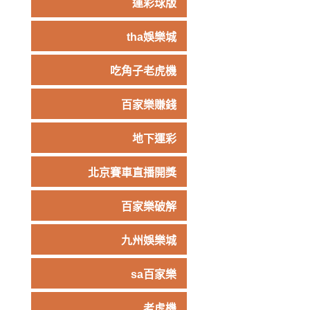
運彩球版
tha娛樂城
吃角子老虎機
百家樂賺錢
地下運彩
北京賽車直播開獎
百家樂破解
九州娛樂城
sa百家樂
老虎機