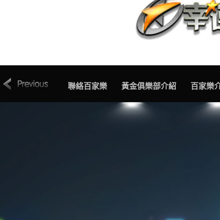
索取專線
聯絡百家樂
黃金俱樂部介紹
百家樂