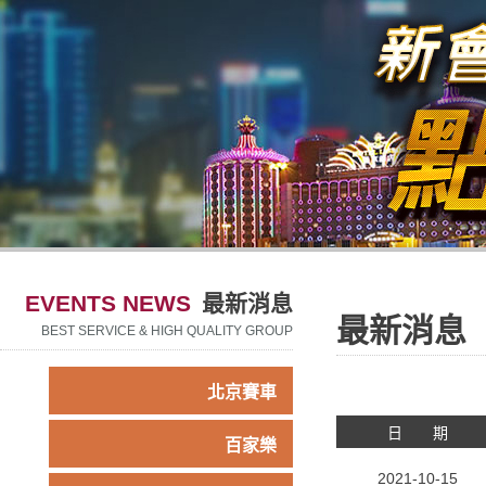
EVENTS NEWS
最新消息
最新消息
BEST SERVICE & HIGH QUALITY GROUP
北京賽車
日 期
百家樂
2021-10-15