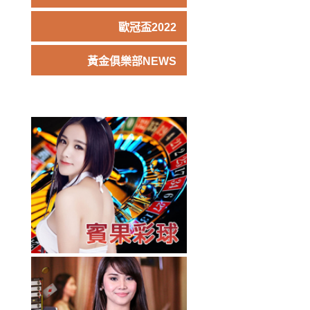
歐冠盃2022
黃金俱樂部NEWS